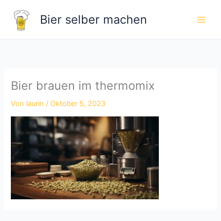
Zum
Bier selber machen
Inhalt
springen
Bier brauen im thermomix
Von
laurin
/
Oktober 5, 2023