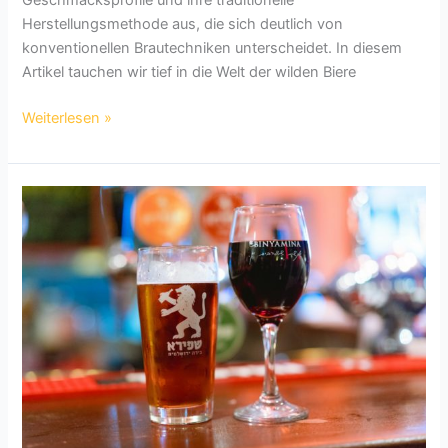
Geschmacksprofile und ihre traditionelle
Herstellungsmethode aus, die sich deutlich von
konventionellen Brautechniken unterscheidet. In diesem
Artikel tauchen wir tief in die Welt der wilden Biere
Wilde
Weiterlesen »
Biere:
Eine
Reise
durch
die
Welt
der
spontanvergorenen
Biere