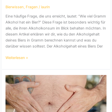
Bierwissen
,
Fragen
/
laurin
Eine häufige Frage, die uns erreicht, lautet: “Wie viel Gramm
Alkohol hat ein Bier?” Diese Frage ist besonders wichtig für
alle, die ihren Alkoholkonsum im Blick behalten möchten. In
diesem Artikel erklären wir dir, wie du den Alkoholgehalt
deines Biers in Gramm berechnen kannst und was du
darüber wissen solltest. Der Alkoholgehalt eines Biers Der
Wie
Weiterlesen »
viel
Gramm
Alkohol
hat
ein
Bier?