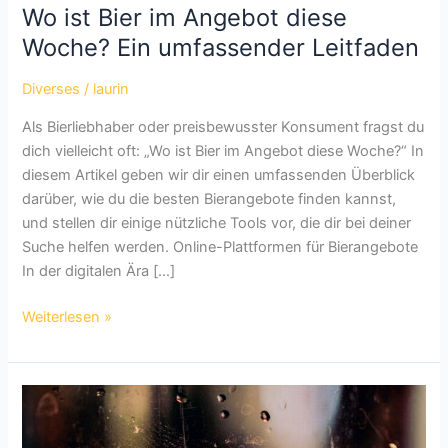
Wo ist Bier im Angebot diese
Woche? Ein umfassender Leitfaden
Diverses
/
laurin
Als Bierliebhaber oder preisbewusster Konsument fragst du
dich vielleicht oft: „Wo ist Bier im Angebot diese Woche?“ In
diesem Artikel geben wir dir einen umfassenden Überblick
darüber, wie du die besten Bierangebote finden kannst,
und stellen dir einige nützliche Tools vor, die dir bei deiner
Suche helfen werden. Online-Plattformen für Bierangebote
In der digitalen Ära […]
Wo
Weiterlesen »
ist
Bier
im
Angebot
diese