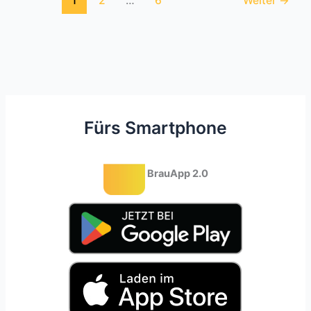
1
2
…
6
Weiter
→
Bier:
Deine
FAQ-
Seite
Fürs Smartphone
BrauApp 2.0