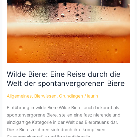
Woche?
Ein
umfassender
Leitfaden
Wilde Biere: Eine Reise durch die
Welt der spontanvergorenen Biere
Allgemeines
,
Bierwissen
,
Grundlagen
/
laurin
Einführung in wilde Biere Wilde Biere, auch bekannt als
spontanvergorene Biere, stellen eine faszinierende und
einzigartige Kategorie in der Welt des Bierbrauens dar.
Diese Biere zeichnen sich durch ihre komplexen