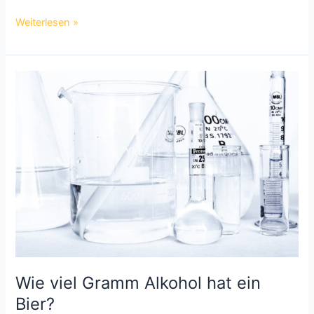
Wann
Weiterlesen »
gefriert
Bier?
Wie viel Gramm Alkohol hat ein
Bier?