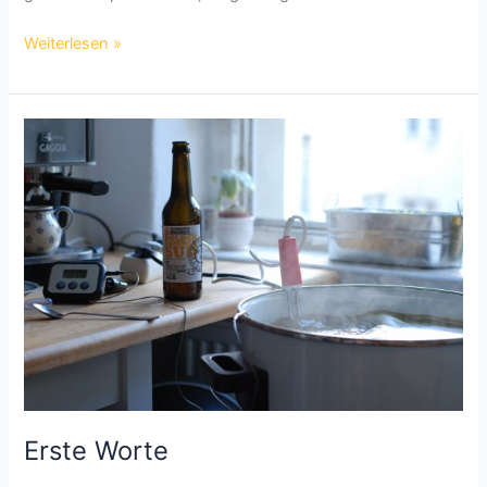
Bierkit
Weiterlesen »
brauen
–
Allgemeines
Erste Worte