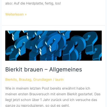
also: Auf die Herdplatte, fertig, los!
Bierkit
Weiterlesen »
brauen
–
Anleitung
Bierkit brauen – Allgemeines
Bierkits
,
Brautag
,
Grundlagen
/
laurin
Wie in meinem letzten Post bereits erwähnt habe ich
meinen ersten Brauversuch mit einem Bierkit gestartet. Das
liegt jetzt schon über 1 Jahr zurück und ich versuche das
ganze zu reproduzieren, so gut es geht.