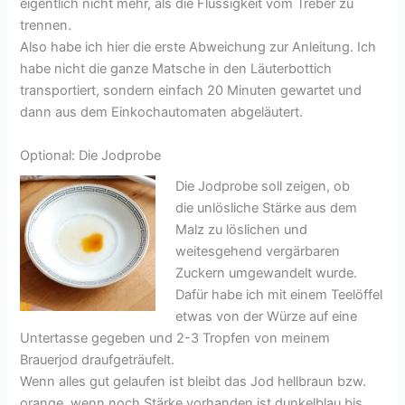
eigentlich nicht mehr, als die Flüssigkeit vom Treber zu
trennen.
Also habe ich hier die erste Abweichung zur Anleitung. Ich
habe nicht die ganze Matsche in den Läuterbottich
transportiert, sondern einfach 20 Minuten gewartet und
dann aus dem Einkochautomaten abgeläutert.
Optional: Die Jodprobe
Die Jodprobe soll zeigen, ob
die unlösliche Stärke aus dem
Malz zu löslichen und
weitesgehend vergärbaren
Zuckern umgewandelt wurde.
Dafür habe ich mit einem Teelöffel
etwas von der Würze auf eine
Untertasse gegeben und 2-3 Tropfen von meinem
Brauerjod draufgeträufelt.
Wenn alles gut gelaufen ist bleibt das Jod hellbraun bzw.
orange, wenn noch Stärke vorhanden ist dunkelblau bis