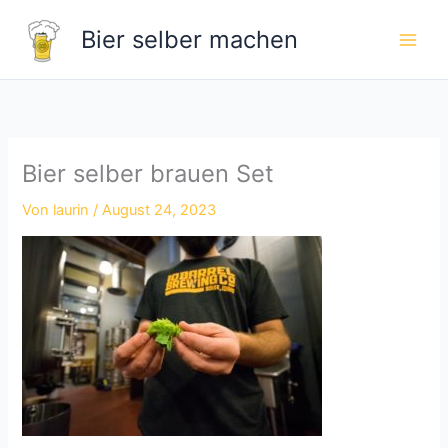
Zum
Bier selber machen
Inhalt
springen
Bier selber brauen Set
Von
laurin
/
August 24, 2023