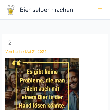
Zum
Bier selber machen
Inhalt
springen
12
Von
laurin
/
Mai 21, 2024