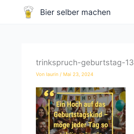
Zum
Bier selber machen
Inhalt
springen
trinkspruch-geburtstag-13
Von
laurin
/
Mai 23, 2024