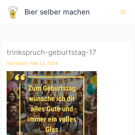
Zum
Bier selber machen
Inhalt
springen
trinkspruch-geburtstag-17
Von
laurin
/
Mai 23, 2024