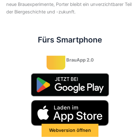
neue Brauexperimente, Porter bleibt ein unverzichtbarer Teil
der Biergeschichte und -zukunft.
Fürs Smartphone
BrauApp 2.0
Webversion öffnen