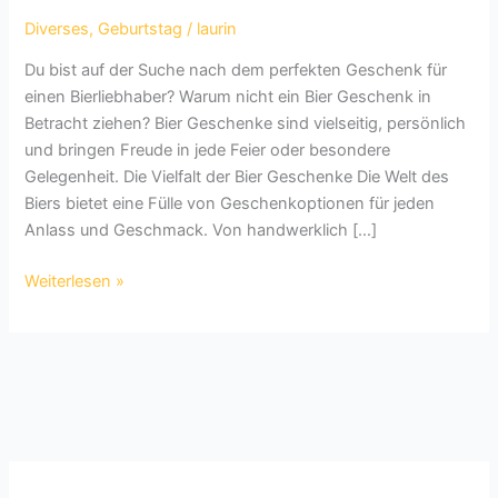
Diverses
,
Geburtstag
/
laurin
Du bist auf der Suche nach dem perfekten Geschenk für
einen Bierliebhaber? Warum nicht ein Bier Geschenk in
Betracht ziehen? Bier Geschenke sind vielseitig, persönlich
und bringen Freude in jede Feier oder besondere
Gelegenheit. Die Vielfalt der Bier Geschenke Die Welt des
Biers bietet eine Fülle von Geschenkoptionen für jeden
Anlass und Geschmack. Von handwerklich […]
Bier
Weiterlesen »
Geschenk:
Die
Perfekte
Überraschung
für
Bierliebhaber