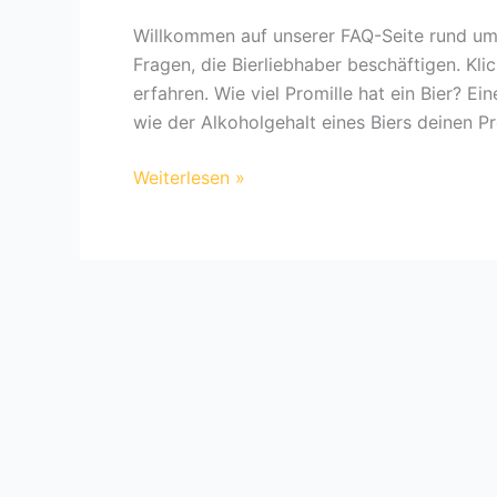
Willkommen auf unserer FAQ-Seite rund um 
Fragen, die Bierliebhaber beschäftigen. Kli
erfahren. Wie viel Promille hat ein Bier? Ein
wie der Alkoholgehalt eines Biers deinen P
Häufige
Weiterlesen »
Fragen
zum
Thema
Bier:
Deine
FAQ-
Seite