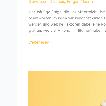
Bierwissen
,
Diverses
,
Fragen
/
laurin
eine häufige Frage, die uns oft erreicht, ist
beantworten, müssen wir zunächst einige G
werden und welche Faktoren dabei eine Roll
gibt an, wie viel Alkohol im Blut enthalten i
Wie
Weiterlesen »
viel
Promille
hat
ein
Bier?