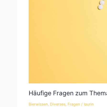
Häufige Fragen zum Thema
Bierwissen
,
Diverses
,
Fragen
/
laurin