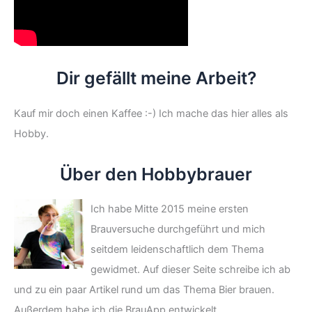
Dir gefällt meine Arbeit?
Kauf mir doch einen Kaffee :-) Ich mache das hier alles als
Hobby.
Über den Hobbybrauer
Ich habe Mitte 2015 meine ersten
Brauversuche durchgeführt und mich
seitdem leidenschaftlich dem Thema
gewidmet. Auf dieser Seite schreibe ich ab
und zu ein paar Artikel rund um das Thema Bier brauen.
Außerdem habe ich die BrauApp entwickelt.